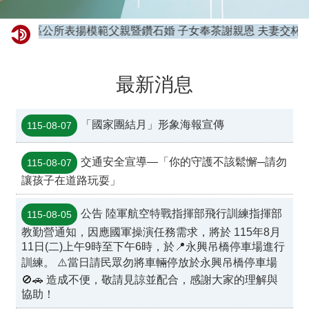
公所表揚模範父親暨鑽石婚 子女奉茶謝親恩 夫妻交杯賀牽手情緣(
最新消息
「國家團結月」形象海報宣傳
115-08-07
交通安全宣導—「你的守護不該鬆懈─請勿
115-08-07
讓孩子在道路玩耍」
公告 陸軍航空特戰指揮部飛行訓練指揮部
115-08-05
教勤營通知，因應國軍操演任務需求，將於 115年8月
11日(二)上午9時至下午6時，於📍永興吊橋停車場進行
訓練。 ⚠️當日請民眾勿將車輛停放於永興吊橋停車場
🚫🚗 造成不便，敬請見諒並配合，感謝大家的理解與
協助！